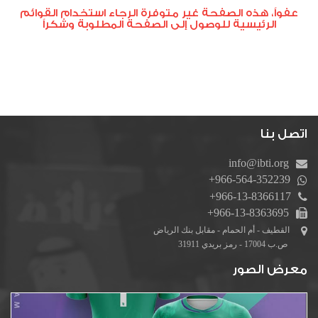
عفواً، هذه الصفحة غير متوفرة الرجاء استخدام القوائم
دورات كروية
الرئيسية للوصول إلى الصفحة المطلوبة وشكراً
دورة الصواري
دورة المرحوم خالد آل رضوان
بطولة أم الحمام المفتوحة للتنس
دورة أشبال التحدي
اتصل بنا
دورات كشافة الولاية
دورة كرة القدم الرمضانية الاولى لدرجة البراعم
info@ibti.org
+966-564-352239
+966-13-8366117
+966-13-8363695
القطيف - أم الحمام - مقابل بنك الرياض
ص.ب 17004 - رمز بريدي 31911
معرض الصور