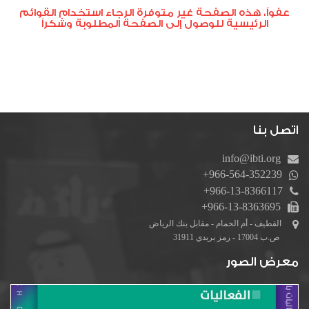
عفواً، هذه الصفحة غير متوفرة الرجاء استخدام القوائم
دورات كروية
الرئيسية للوصول إلى الصفحة المطلوبة وشكراً
دورة الصواري
دورة المرحوم خالد آل رضوان
بطولة أم الحمام المفتوحة للتنس
دورة أشبال التحدي
اتصل بنا
دورات كشافة الولاية
دورة كرة القدم الرمضانية الاولى لدرجة البراعم
info@ibti.org
+966-564-352239
+966-13-8366117
+966-13-8363695
القطيف - أم الحمام - مقابل بنك الرياض
ص.ب 17004 - رمز بريدي 31911
معرض الصور