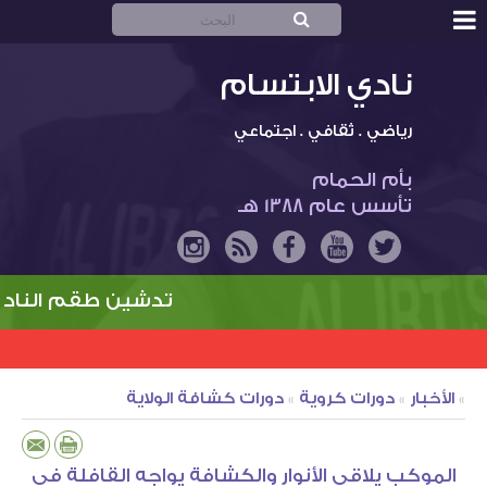
أم الحمـام والنادي
نادي الابتسام
نادي الابتسام
الاستراتيجية
رياضي . ثقافي . اجتماعي
التقرير السنوي
بأم الحمام
تأسس عام 1388 هـ
متجر الابتسام
الأخبار
رياضية
تدشين طقم النادي 
انطباعات الجمهور
الألعاب الجماعية
ثقافية وإجتماعية
آراء و مقالات
الألعاب الفردية
أنشطة النادي والإدارة
»
الأخبار
»
دورات كروية
»
دورات كشافة الولاية
النادي في الصحافة
معرض الصور
أخبار المجتمع والمناسبات
شكاوى ومقترحات
المحليات
الموكب يلاقي الأنوار والكشافة يواجه القافلة في