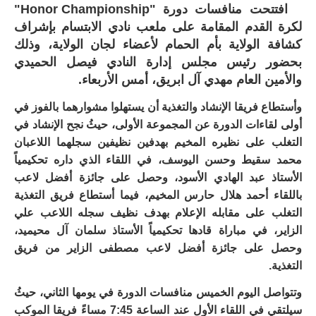
افتتحت منافسات دورة "Honor Championship"
لكرة القدم المقامة على ملعب نادي الابتسام بإشراف
كشافة الولاية بأم الحمام لأعضاء لجان الولاية، وذلك
بحضور رئيس مجلس إدارة النادي فيصل الحميدي
والأمين العام مهدي آل ابريق، أمس الأربعاء.
وأستطاع فريقا الإنشاد والتغذية أن يستهلوا مشوارهما بالفوز في
أولى لقاءات الدورة عن المجموعة الأولى، حيثُ نجح الإنشاد في
التغلب على نظيره المخيم بهدفين نظيفين سجلهما اللاعبان
محمد سقيط وحسن اليوسف، في اللقاء الذي داره تحكيمياً
الأستاذ عبد الهادي الأسود، وحصل على جائزة أفضل لاعب
باللقاء أحمد هلال حارس المخيم، فيما أستطاع فريق التغذية
التغلب على مقابله الإعلام بهدف نظيف سجله اللاعب علي
الزاير، في مباراة قادها تحكيمياً الأستاذ سلمان آل محيميد،
وحصل على جائزة أفضل لاعب مصطفى الزاير من فريق
التغذية.
وتتواصل اليوم الخميس منافسات الدورة في يومها الثاني، حيثُ
سيلتقي في اللقاء الأول عند الساعة 7:45 مساءً فريقا الموكب