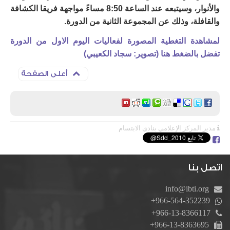
والأنوار، وسيتبعه عند الساعة 8:50 مساءً مواجهة فريقا الكشافة
والقافلة، وذلك عن المجموعة الثانية من الدورة.
لمشاهدة التغطية المصورة لفعاليات اليوم الاول من الدورة
تفضل بالضغط هنا (تصوير: سجاد الكعيبي)
أعلى الصفحة
مدير المركز الإعلامي بنادي الابتسام
اتصل بنا
info@ibti.org
+966-564-352239
+966-13-8366117
+966-13-8363695