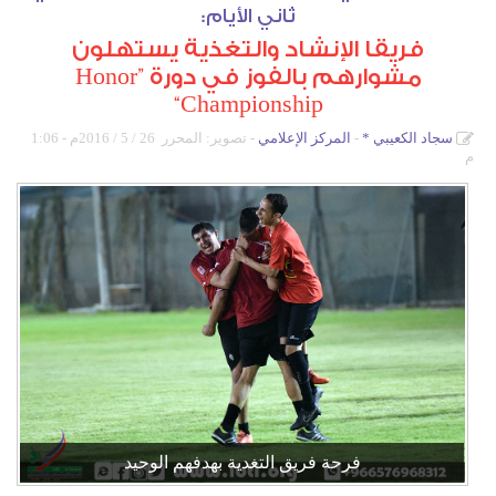
ثاني الأيام:
دورات كروية
فريقا الإنشاد والتغذية يستهلون
دورة الصواري
مشوارهم بالفوز في دورة ”Honor
دورة المرحوم خالد آل رضوان
Championship“
بطولة أم الحمام المفتوحة للتنس
سجاد الكعيبي
*
المركز الإعلامي
- تصوير: المحرر
26 / 5 / 2016م - 1:06
م
دورة أشبال التحدي
دورات كشافة الولاية
دورة كرة القدم الرمضانية الاولى لدرجة البراعم
فرحة فريق التغدية بهدفهم الوحيد