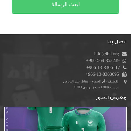
اتصل بنا
info@ibti.org
+966-564-352239
+966-13-8366117
+966-13-8363695
القطيف - أم الحمام - مقابل بنك الرياض
ص.ب 17004 - رمز بريدي 31911
معرض الصور