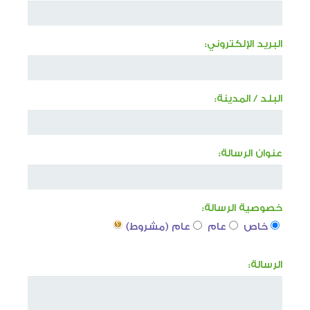
دورات كروية
دورة الصواري
البريد الإلكتروني:
دورة المرحوم خالد آل رضوان
بطولة أم الحمام المفتوحة للتنس
البلد / المدينة:
دورة أشبال التحدي
دورات كشافة الولاية
عنوان الرسالة:
دورة كرة القدم الرمضانية الاولى لدرجة البراعم
خصوصية الرسالة:
خاص
عام
عام (مشروط)
الرسالة: