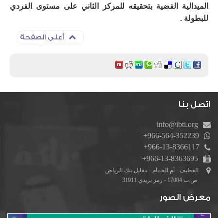
الميدالية الفضية بتحقيقه للمركز الثاني على مستوى الفردي
للبطولة .
أعلى الصفحة
اتصل بنا
info@ibti.org
+966-564-352239
+966-13-8366117
+966-13-8363695
القطيف - أم الحمام - مقابل بنك الرياض
ص.ب 17004 - رمز بريدي 31911
معرض الصور