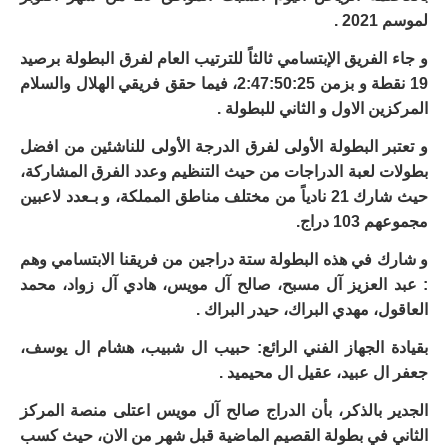
لموسم 2021 .
و جاء الفريق الإبتسامي ثالثاً للترتيب العام لفرق البطولة برصيد
19 نقطة و بزمن 2:47:50:25، فيما حقق فريقي الهلال والسلام
المركزين الاول و الثاني للبطولة .
و تعتبر البطولة الأولى لفرق الدرجة الأولى للناشئين من افضل
بطولات لعبة الدراجات من حيث التنظيم وعدد الفرق المشاركة،
حيث شارك 21 نادياً من مختلف مناطق المملكة، و بـعدد لاعبين
مجموعهم 103 دراج.
و شارك في هذه البطولة ستة دراجين من فريقنا الابتسامي وهم
: عبد العزيز آل مسبح، صالح آل مويس، هادي آل زواد، محمد
العاقول، مهدي البراك، حيدر البراك .
بقيادة الجهاز الفني الرائع: حبيب ال شبيب، هشام ال يوسف،
جعفر ال عبيد، عقيل ال محيميد .
الجدير بالذكر، بأن الدراج صالح آل مويس اعتلى منصة المركز
الثاني في بطولة القصيم الماضية قبل شهر من الان، حيث كسب