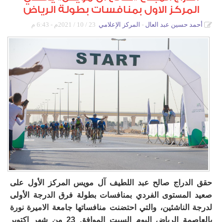
المركز الاول بمنافسات بطولة الرياض
دورات كروية
أحمد حسين عبد العال
المركز الإعلامي
23 / 10 / 2021م - 6:43 م
دورة الصواري
دورة المرحوم خالد آل رضوان
بطولة أم الحمام المفتوحة للتنس
دورة أشبال التحدي
دورات كشافة الولاية
دورة كرة القدم الرمضانية الاولى لدرجة البراعم
حقق الدراج صالح عبد اللطيف آل مويس المركز الأول على
صعيد المستوى الفردي بمنافسات بطولة فرق الدرجة الأولى
لدرجة الناشئين، والتي احتضنت منافساتها جامعة الاميرة نورة
بالعاصمة الرياض اليوم السبت الموافق 23 من شهر اكتوبر