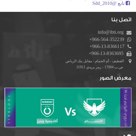
تابع @Sdd_2010
اتصل بنا
info@ibti.org
+966-564-352239
+966-13-8366117
+966-13-8363695
القطيف - أم الحمام - مقابل بنك الرياض
ص.ب 17004 - رمز بريدي 31911
معرض الصور