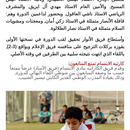
المسبح, والأمين العام الاستاذ مهدي آل ابريق, والمشرف
الرياضي الاستاذ ناشي العاقول, وبحضور لداعمين الدورة وهم:
قافلة الأنصار متمثلة في الاستاذ زكي أمان, ومعجنات ومشويات
السلام متمثلة في الاستاذ نصار الطلالوة.
وأستطاع فريق الأنوار تحقيق لقب الدورة في نسختها الأولى
بفوزه بركلات الترجيح على منافسه فريق الإعلام وبواقع (3-2),
باللقاء الذي انتهت نتيجته سلبية بين الطرفين في وقته الأصلي.
كارتيه الابتسام تمتع المتابعون:
وقدم فريق الكاراتيه بنادي الابتسام (فريق الآساد) عرضاً ممتعاً
حسب ما وصفه المتابعون بين شوطي اللقاء النهائي للدورة,
وذلك بقيادة المدرب الوطني القدير الكابتن تيسير الشبيب.