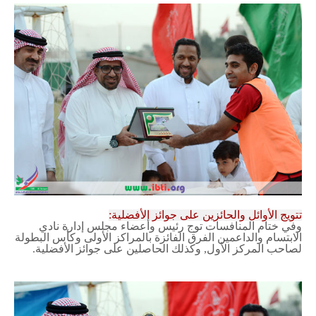
تتويج الأوائل والحائزين على جوائز الأفضلية:
وفي ختام المنافسات توج رئيس وأعضاء مجلس إدارة نادي
الابتسام والداعمين الفرق الفائزة بالمراكز الأولى وكأس البطولة
لصاحب المركز الأول, وكذلك الحاصلين على جوائز الأفضلية.