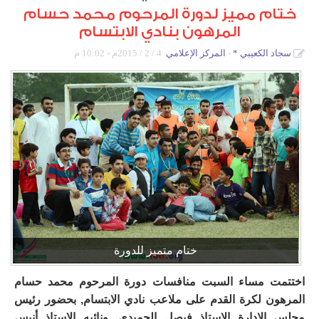
ختام مميز لدورة المرحوم محمد حسام
دورات كروية
المرهون بنادي الابتسام
دورة الصواري
سجاد الكعيبي
*
المركز الإعلامي
4 / 2 / 2015م - 10:02 م
دورة المرحوم خالد آل رضوان
بطولة أم الحمام المفتوحة للتنس
دورة أشبال التحدي
دورات كشافة الولاية
دورة كرة القدم الرمضانية الاولى لدرجة البراعم
ختام متميز للدورة
اختتمت مساء السبت منافسات دورة المرحوم محمد حسام
المرهون لكرة القدم على ملاعب نادي الابتسام, بحضور رئيس
مجلس الإدارة الاستاذ فيصل الحميدي, ونائبه الاستاذ أنيس