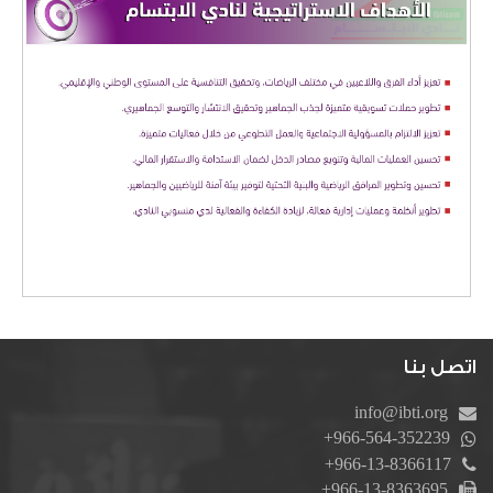
اتصل بنا
info@ibti.org
+966-564-352239
+966-13-8366117
+966-13-8363695