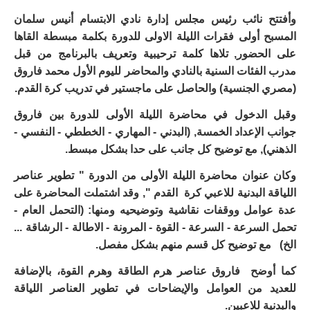
وأفتتح نائب رئيس مجلس إدارة نادي الابتسام أنيس سلمان
المسبح أولى فقرات الليلة الاولى للدورة بكلمة مبسطة القاها
على الحضور, تلاها كلمة ترحيبية وتعريف بالبرنامج من قبل
مدرب الفئات السنية بالنادي والمحاضر لليوم الأول محمد فاروق
(مصري الجنسية) والحاصل على ماجستير في تدريب كرة القدم.
وقبل الدخول في محاضرة الليلة الأولى للدورة بين فاروق
جوانب الإعداد الخمسة, (البدني - المهاري - الخططي - النفسي -
الذهني), مع توضيح كل جانب على حدا بشكل مبسط.
وكان عنوان محاضرة الليلة الأولى من الدورة " تطوير عناصر
اللياقة البدنية للاعبي كرة القدم ", وقد اشتملت المحاضرة على
عدة عوامل ووقفات نقاشية وتوضيحيه ومنها: (التحمل العام -
تحمل السرعة - السرعة - القوة - المرونة - الاطالة - الرشاقة ...
الخ) مع توضيح كل قسم منهم بشكل مفصل.
كما أوضح فاروق عناصر هرم الطاقة وهرم القوة، بالإضافة
للعديد من العوامل والإيضاحات في تطوير العناصر اللياقة
والبدنية للاعبين.