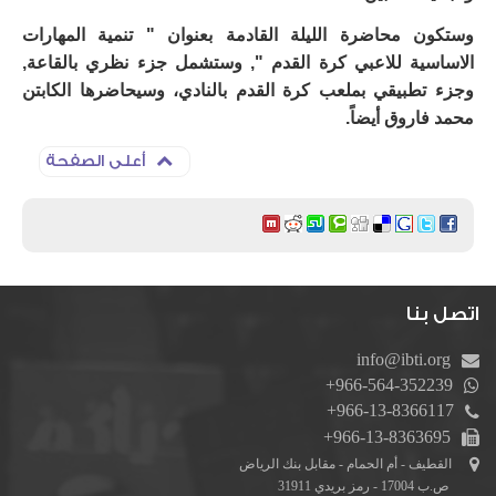
وستكون محاضرة الليلة القادمة بعنوان " تنمية المهارات
الاساسية للاعبي كرة القدم ", وستشمل جزء نظري بالقاعة,
وجزء تطبيقي بملعب كرة القدم بالنادي، وسيحاضرها الكابتن
محمد فاروق أيضاً.
أعلى الصفحة
اتصل بنا
info@ibti.org
+966-564-352239
+966-13-8366117
+966-13-8363695
القطيف - أم الحمام - مقابل بنك الرياض
ص.ب 17004 - رمز بريدي 31911