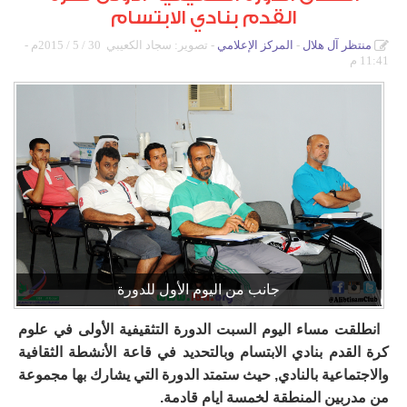
القدم بنادي الابتسام
دورات كروية
منتظر آل هلال
المركز الإعلامي
- تصوير: سجاد الكعيبي
30 / 5 / 2015م -
دورة الصواري
11:41 م
دورة المرحوم خالد آل رضوان
بطولة أم الحمام المفتوحة للتنس
دورة أشبال التحدي
دورات كشافة الولاية
دورة كرة القدم الرمضانية الاولى لدرجة البراعم
جانب من اليوم الأول للدورة
انطلقت مساء اليوم السبت الدورة التثقيفية الأولى في علوم
كرة القدم بنادي الابتسام وبالتحديد في قاعة الأنشطة الثقافية
والاجتماعية بالنادي, حيث ستمتد الدورة التي يشارك بها مجموعة
من مدربين المنطقة لخمسة ايام قادمة.