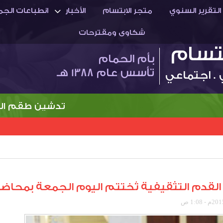
التقرير السنوي
متجر الابتسام
الأخبار
انطباعات الجم
شكاوى ومقترحات
بتسام
بأم الحمام
تأسس عام 1388 هـ
 . اجتماعي
تدشين طقم النادي 
القدم التثقيفية تُختتم اليوم الجمعة بمحاض