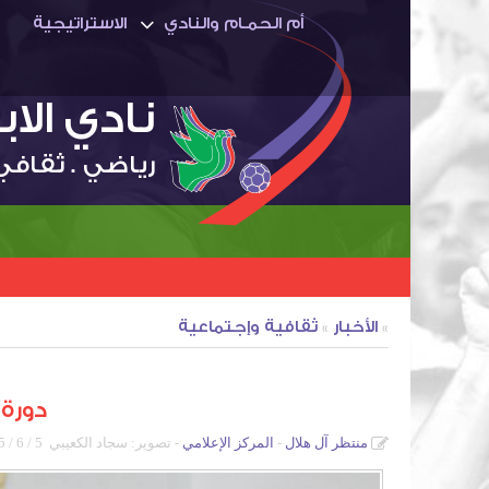
أم الحمـام والنادي
الاستراتيجية
نادي الا
رياضي . ثقافي
»
الأخبار
»
ثقافية وإجتماعية
دورة 
منتظر آل هلال
المركز الإعلامي
- تصوير: سجاد الكعيبي
5 / 6 / 2015م - 1:08 ص