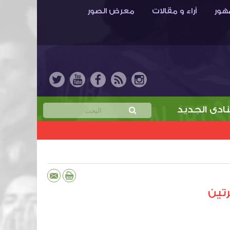
هور
آراء و مقالات
معرض الصور
الجديد
خمن نتيجة مباراة الابتسام والهدّاية واربح 
رتين