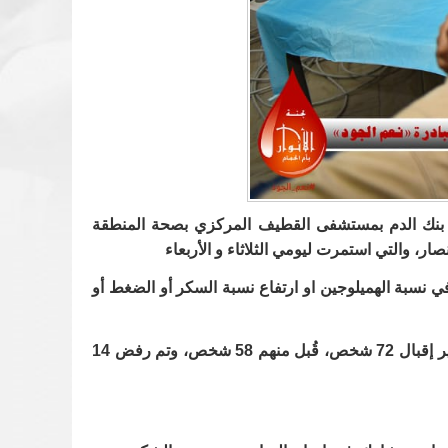
ن مع بنك الدم بمستشفى القطيف المركزي بصحة المنطقة
ار، والتي استمرت ليومي الثلاثاء و الأربعاء
موا للتبرع وذلك لأسباب تتعلق بنقص في نسبة الهميلوجين او ارتفاع نسبة السكر أو الضغط أو
وشهد اليوم الأول من المبادرة اقبال 48 شخص للجود بدمهم، قُبل منهم 45 شخص، وتم رفض 3 أشخاص، بينما شهد اليوم الأخير إقبال 72 شخص، قُبل منهم 58 شخص، وتم رفض 14