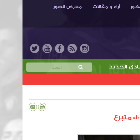
هور
آراء و مقالات
معرض الصور
جديد
خمن نتيجة مباراة الابتسام والهدّاية واربح جا