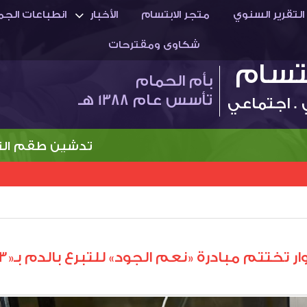
التقرير السنوي
متجر الابتسام
الأخبار
انطباعات الجم
شكاوى ومقترحات
بتسام
بأم الحمام
تأسس عام 1388 هـ
 . اجتماعي
تدشين طقم النادي ال
ر تختتم مبادرة «نعم الجود» للتبرع بالدم بـ«103» متبرع