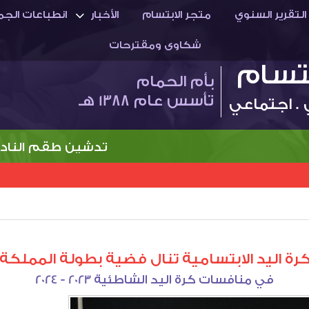
التقرير السنوي
متجر الابتسام
الأخبار
انطباعات الجم
شكاوى ومقترحات
بتسام
بأم الحمام
تأسس عام 1388 هـ
 . اجتماعي
تدشين طقم النادي الج
رة اليد الابتسامية تنال فضية بطولة المملكة
في منافسات كرة اليد الشاطئية 2023 - 2024