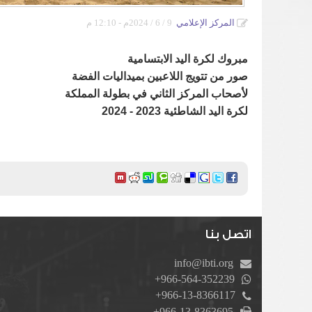
المركز الإعلامي
9 / 6 / 2024م - 12:10 م
مبروك لكرة اليد الابتسامية
صور من تتويج اللاعبين بميداليات الفضة
لأصحاب المركز الثاني في بطولة المملكة
لكرة اليد الشاطئية 2023 - 2024
اتصل بنا
info@ibti.org
+966-564-352239
+966-13-8366117
+966-13-8363695