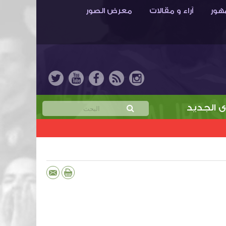
هور
آراء و مقالات
معرض الصور
ديد
خمن نتيجة مباراة الابتسام والهدّاية واربح جائ