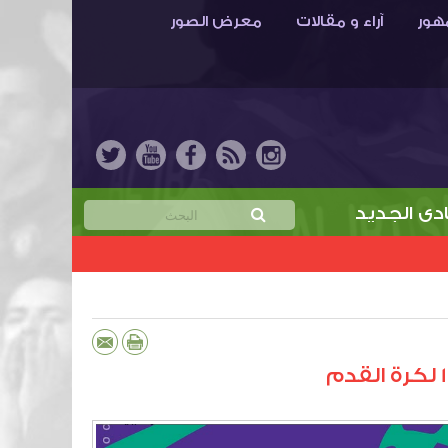
هور
آراء و مقالات
معرض الصور
الجديد
خمن نتيجة مباراة الابتسام والهدّاية واربح