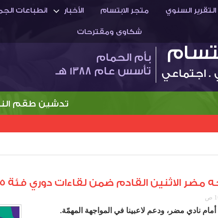
التقرير السنوي
متجر الابتسام
الأخبار
انطباعات الجم
شكاوى ومقترحات
بتسام
بأم الحمام
تأسس عام 1388 هـ
 . اجتماعي
تدشين طقم النادي 
مضر الاثنين القادم ضمن لقاءات دوري فئة 15 لكرة القدم
أمام نادي مضر، ودعم لاعبينا في المواجهة المهمّة.