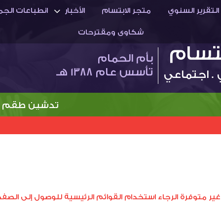
التقرير السنوي
متجر الابتسام
الأخبار
انطباعات الجم
شكاوى ومقترحات
بتسام
بأم الحمام
تأسس عام 1388 هـ
 . اجتماعي
تدشين طقم النا
غير متوفرة الرجاء استخدام القوائم الرئيسية للوصول إلى الصفح