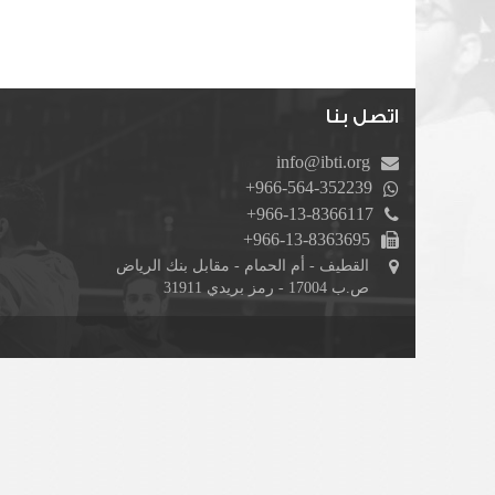
اتصل بنا
info@ibti.org
+966-564-352239
+966-13-8366117
+966-13-8363695
القطيف - أم الحمام - مقابل بنك الرياض
ص.ب 17004 - رمز بريدي 31911