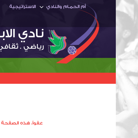
أم الحمـام والنادي
الاستراتيجية
نادي الا
رياضي . ثقافي
عفواً، هذه الصفحة 