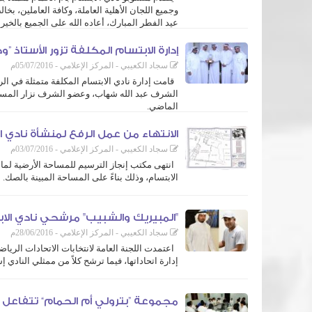
وجميع اللجان الأهلية العاملة، وكافة العاملين، بخال
عيد الفطر المبارك، أعاده الله على الجميع بالخير 
كما ...
إدارة الابتسام المكلفة تزور الأستاذ 
سجاد الكعيبي - المركز الإعلامي - 05/07/2016م
قامت إدارة نادي الابتسام المكلفة متمثلة في ا
الشرف عبد الله شهاب، وعضو الشرف نزار المسب
الماضي.
وقدمت إدارة النادي المكلفة خالص شكرها وتقديرها للمرهون على ...
الانتهاء من عمل الرفع لمنشأة نادي ا
سجاد الكعيبي - المركز الإعلامي - 03/07/2016م
انتهى مكتب إنجاز الترسيم للمساحة الأرضية لما
الابتسام، وذلك بناءً على المساحة المبينة بالصك.
وتأتي فوائد عمل الرفع المساحي في الاستفادة من خطط النادي ومشار
والتقديم ...
"المبيريك والشبيب" مرشحي نادي الابت
سجاد الكعيبي - المركز الإعلامي - 28/06/2016م
اعتمدت اللجنة العامة لانتخابات الاتحادات الريا
إدارة اتحاداتها، فيما ترشح كلاً من ممثلي النادي إ
وتم اعتماد تسجيل إسماعيل المبيريك كناخب أول لجميع ألعاب النادي،
مجموعة ”بترولي أم الحمام“ تتفاعل مع نادي 