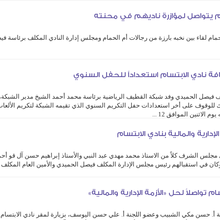
ه ...
سام يتواصل لمؤازرة ناديهم في محنته
مام لقاء بين نخبه بارزة من رجالات أم الحمام ومجلس إدارة النادي المكلف برئاسة ف
لمتابعة بجمعية ام الحمام الخيرية، والذي جاء من ضمن الجهود المستمرة والحثيثة لل
 نادي الابتسام استعداداً للحفل السنوي
 فيصل الحميدي وفد شبكة القطيف الرياضية برئاسة محمد أحمد الشيخ مدير الشبكة،
ك للوقوف على أخر استعدادات حفل التكريم السنوي الذي تقيمه الشبكة لتكريم الألعا
الاثنين الموافق 12 ...
ارية والمالية بنادي الابتسام
جلس الشرف كلاً من الاستاذ محمد مهدي عبد النبي والأستاذ إبراهيم حسن آل قو أح
كان في استقبالهم رئيس مجلس الإدارة المكلف فيصل الحميدي والأمين العام المكلف
تواصلاً لحل «الأزمة الإدارية والمالية»
ية أ. حسن مكي الشبيب وعضو اللجنة أ. علي حسن اليوسف، بزيارة لمقر نادي الابتسام