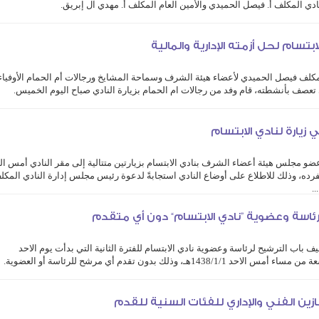
دي المكلف أ. فيصل الحميدي والأمين العام المكلف أ. مهدي آل إبريق.
بتسام لحل أزمته الإدارية والمالية
مكلف فيصل الحميدي لأعضاء هيئة الشرف وسماحة المشايخ ورجالات أم الحمام الأوفياء
تي تعصف بأنشطته، قام وفد من رجالات ام الحمام بزيارة النادي صباح اليوم الخميس.
زيارة لنادي الابتسام
ضو مجلس هيئة أعضاء الشرف بنادي الابتسام بزيارتين متتالية إلى مقر النادي أمس الثل
بمفرده، وذلك للاطلاع على أوضاع النادي استجابةً لدعوة رئيس مجلس إدارة النادي المكل
.
 لرئاسة وعضوية ”نادي الابتسام“ دون أي متقدم
 باب الترشيح لرئاسة وعضوية نادي الابتسام للفترة الثانية التي بدأت يوم الاحد
ر اللجنة ...
ازين الفني والإداري للفئات السنية للقدم