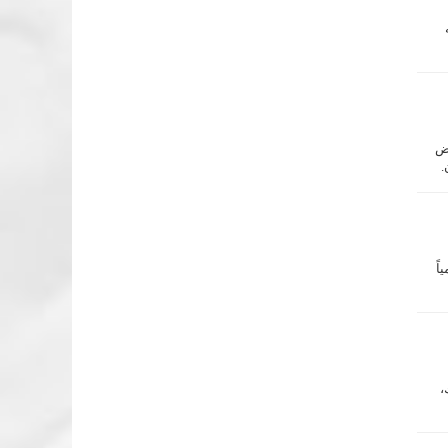
عض
.
اً
،