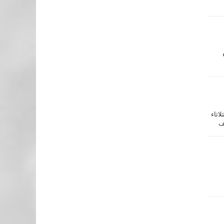
اثاء
ف