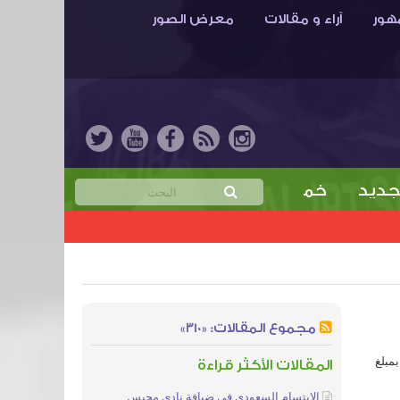
هور
آراء و مقالات
معرض الصور
خمن نتيجة مباراة الابتسام والهدّاية واربح جائزة مقدّ
مجموع المقالات: «310»
بمبلغ
المقالات الأكثر قراءة
الإبتسام السعودي في ضيافة نادي مجيس