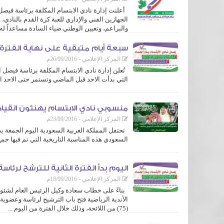
الجهازين الفني والإداري للعبة كرة القدم بالناد
والبراعم، وتعيين الوطني ضياء السادة مساعداً له، 
سبعة أيام متبقية على نهاية الفترة ا
المركز الإعلامي - 26/09/2016م
تُعلن إدارة نادي الابتسام المكلفة برئاسة فيصل 
التي بدأت الاحد قبل الماضي وتستمر حتى الاحد المقبل /1/1
حيث يأتي ذلك بناءً على خطاب سعادة وكيل الرئيس العام لشئون الرياضة رقم (2221/ن ت) بتاريخ 19/11/1437هـ، و
منسوبي نادي الابتسام يهنئون القيا
المركز الإعلامي - 23/09/2016م
تحتفل المملكة العربية السعودية اليوم الجمعة بذك
السعودي هذه المناسبة التاريخية التي تم فيها ج
وبهذه المناسبة تتقدم إدارة نادي الابتسام المكلفة برئاسة فيصل الحمي
اليوم بدأ الفترة الثانية للترشح لرئ
المركز الإعلامي - 18/09/2016م
(75) من اللائحة، وذلك خلال الفترة من اليوم ...