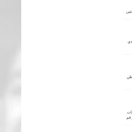
ئين
دي
اطن
لانتخابات
مادة ر قم