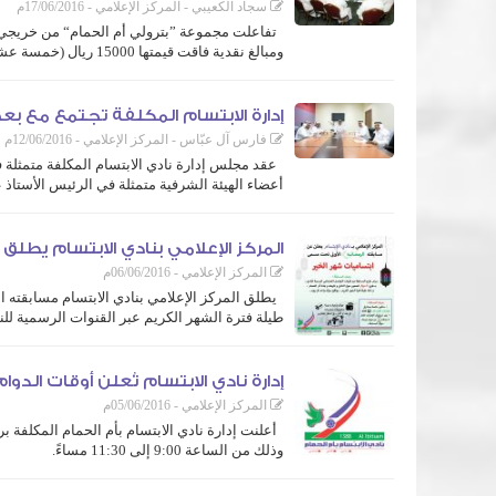
سجاد الكعيبي - المركز الإعلامي - 17/06/2016م
تفاعلت مجموعة ”بترولي أم الحمام“ من خريجي جامع
ومبالغ نقدية فاقت قيمتها 15000 ريال (خمسة عشر ألف ريال)، وذلك لدعم مشاريع البنية التحتية للنادي.
ويعتبر هذا التبرع غير مستغرب من أبناء أم الحمام، الذين يدعمون مسي
إدارة الابتسام المكلفة تجتمع مع ب
فارس آل عبّاس - المركز الإعلامي - 12/06/2016م
عقد مجلس إدارة نادي الابتسام المكلفة متمثلة 
أعضاء الهيئة الشرفية متمثلة في الرئيس الأستاذ 
وكمنت أهداف الاجتماع في إطلاع أعضاء الهيئة الشرفية ...
المركز الإعلامي بنادي الابتسام يطلق
المركز الإعلامي - 06/06/2016م
يطلق المركز الإعلامي بنادي الابتسام مسابقته 
طيلة فترة الشهر الكريم عبر القنوات الرسمية للن
وستتمحور أسئلة المسابقة حول النادي وتاريخه، وكذلك عن البلدة ام ا
إدارة نادي الابتسام تُعلن أوقات الد
وأكد مدير ...
المركز الإعلامي - 05/06/2016م
أعلنت إدارة نادي الابتسام بأم الحمام المكلفة 
وذلك من الساعة 9:00 إلى 11:30 مساءً.
هذا وتستقبل إدارة النادي خلال الفترة المذكورة أعلاه جميع اللاعبين 