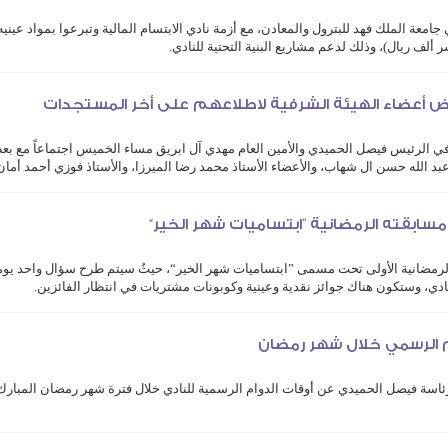
ة الملك فهد للبترول والمعادن، مع أزمة نادي الابتسام المالية وتبرعوا بمواد عينيه
رة النادي على ...
عض أعضاء الهيئة الشرفية لاطلاعهم على أخر المستجدات
في الرئيس فيصل الحميدي والأمين العام مهدي آل ابريق مساء الخميس اجتماعاً مع ب
عبد الله حسن ال شهاب، والأعضاء الأستاذ محمد رضا الميرزا، والأستاذ فوزي أحمد أمان
 مسابقته الرمضانية ”ابتساميات شهر الخير“
الرمضانية الأولى تحت مسمى ”ابتساميات شهر الخير“، حيثُ سيتم طرح سؤال واحد يومي
ادي، وستكون هناك جوائز نقدية وعينية وكوبونات مشتريات في انتظار الفائزين.
لحمام وتاريخها.
وام الرسمي خلال شهر رمضان
برئاسة فيصل الحميدي عن أوقات الدوام الرسمية للنادي خلال فترة شهر رمضان المبارك
الراغبين بالتسجيل في أي لعبة من ألعاب النادي، وكذلك جميع من يريد أن ...