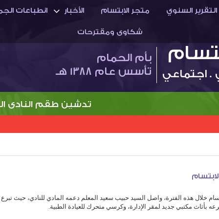
التقرير السنوي
متجر الابتسام
الأخبار
انطباعات الجم
شكاوى ومقترحات
بتسام
بأم الحمام
تأسس عام 1388 هـ
 . اجتماعي
تدشين طقم النادي الجديد
لابتسام
ابتسام خلال هذه الفترة، واصل السيد حبيب سعيد المعلم دعمه المادي للنادي، حيث تبرع 