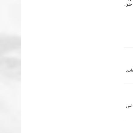
 حلول
ادي
صك،
مجلس