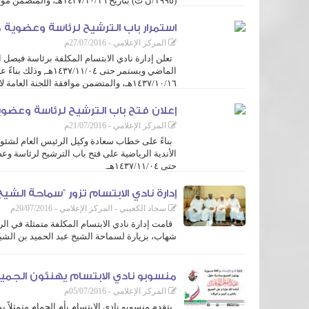
(١٩٩٥/ن ت) بتاريخ ١٤٣٧/١٠/١٦هـ، والمتضمن موافقة اللجنة ...
استمرار باب الترشيح لرئاسة وعضوية 
المركز الإعلامي - 27/07/2016م
تعلن إدارة نادي الابتسام المكلفة برئاسة فيصل 
١٤٣٧/١٠/١٦هـ، والمتضمن موافقة اللجنة العامة لانتخابات الأندية الرياضية على فتح ...
إعلان فتح باب الترشيح لرئاسة وعضوي
المركز الإعلامي - 21/07/2016م
حتى ١٤٣٧/١١/٠٤هـ.
عليه يهيب رئيس مجلس إدارة نادي الابتسام المكلف ...
إدارة نادي الابتسام تزور ”سماحة الشي
سجاد الكعيبي - المركز الإعلامي - 20/07/2016م
قامت إدارة نادي الابتسام المكلفة متمثلة في ال
شهاب، بزيارة لسماحة الشيخ عبد الحميد بن الش
وتأتي هذه الزيارة لمعايدة الشيخ المرهون بمناسبة عيد الفطر ...
منسوبو نادي الابتسام يهنئون الجميع
المركز الإعلامي - 05/07/2016م
يتقدم منسوبو نادي الابتسام بأم الحمام متمثلاً بم