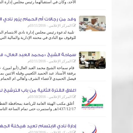
الأحد، وكان في استقبالهما رئيس مجلس إدارة النا
وتأتي هذه الزيارة متابعة للزيارات السابقة لحل بعض ...
وفد من رجالات أم الحمام يزور نادي الا
المركز الإعلامي - 03/11/2016م
تلبية لدعوة رئيس مجلس إدارة نادي الابتسام ال
للوقوف مع النادي في محنته الإدارية والمالية ال
حيثُ ضم الوفد كلاً من رئيس هيئة أعضاء الشرف أ. ...
سماحة الشيخ «محمد العبد العال» في 
المركز الإعلامي - 02/11/2016م
قام سماحة الشيخ محمد العبد العال (أبو امين)، ع
برفقة الأستاذ عبد الحميد الكعيبي وقبله الاثنين 
فيصل الحميدي لأعضاء الشرف وأهالي ام الحمام ..
اغلاق الفترة الثانية من باب الترشيح
المركز الإعلامي - 03/10/2016م
أغلق مكتب الهيئة العامة للرياضة بمحافظة القطيف
1437/12/17هـ, واستمرت حتى تمام الساعة التاسعة من مساء أمس الاحد 1438/1/1هـ، وذلك بدون تقدم أي مرشح للرئاسة أو العضوية.
هذا وينتظر مجلس إدارة النادي المكلفة حالياً برئاسة فيصل الحميدي قرا
إدارة نادي الابتسام تعيد هيكلة الجه
المركز الإعلامي - 02/10/2016م