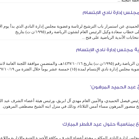
مجلس إدارة نادي الابتسام
الحميدي عن استمرار باب الترشيح لرئاسة وعضوية مجلس إدارة النادي الذي بدأ يوم ال
الماضي ويستمر حتى ١٤٣٧/١١/٠٤هـ, وذلك بناءً على خطاب سعادة وكيل الرئيس العام لشئون الرياضة رقم (١٩٩٥/ن ت) بتاريخ
ة مجلس إدارة نادي الابتسام
بناءً على خطاب سعادة وكيل الرئيس العام لشئون الرياضة رقم (١٩٩٥/ن ت) بتاريخ ١٤٣٧/١٠/١٦هـ، والمتضمن موافقة اللجنة
خ عبد الحميد المرهون“
رئيس فيصل الحميدي، والأمين العام مهدي آل ابريق، ورئيس هيئة أعضاء الشرف عبد الل
يخ منصور المرهون مساء أمس الثلاثاء، وذلك في منزل ابنه الشيخ مصطفى المرهون.
 بمناسبة حلول عيد الفطر المبارك
جلس إدارة النادي المكلف، وهيئة أعضاء الشرف، وكافة الأجهزة الفنية والإدارية واللاعب