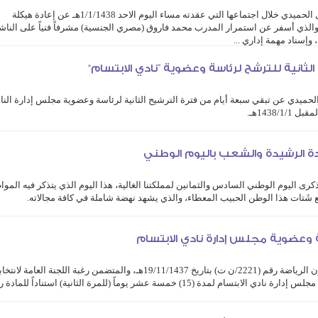
أعلنت إدارة نادي الابتسام المكلفة برئاسة فيصل الحميدي خلال اجتماعها التي عقدته مساء اليوم الاحد 1/1/1438هـ عن إعادة هيكلة
ي، والذي أسفر عن استمرار المدرب محمد فاروق (مصري الجنسية) مشرفاً فنياً على الناش
وإسناد مهمة إداري ...
لثانية للترشح لرئاسة وعضوية ”نادي الابتسام“
الحميدي عن تبقي سبعة أيام من فترة الترشيح الثانية لرئاسة وعضوية مجلس إدارة النا
1438هـ.
المتضمن رغبة ...
دة الرشيدة والشعب باليوم الوطني
رى اليوم الوطني السادس والثمانين لمملكتنا الغالية، هذا اليوم الذي يتذكر فيه المو
مع شَتات هذا الوطن الحبيب المعطاء، والذي يشهد نهضة شاملة في كافة مجالاته.
دي، ...
اسة وعضوية مجلس إدارة نادي الابتسام
بناءً على خطاب سعادة وكيل الرئيس العام لشئون الرياضة رقم (2221/ن ت) بتاريخ 19/11/1437هـ، والمتضمن رغبة اللجنة العامة 
الأندية الرياضية فتح باب الترشيح لرئاسة وعضوية مجلس إدارة نادي الابتسام لمدة (15) خمسة عشر يوماً (للمرة الثانية) استناداً لل