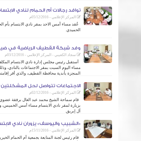
وتأتي هذه المساهمة الغير مستغربة من المعلم استمراراً إلى مساهمات
توافد رجالات أم الحمام لنادي الابت
المركز الإعلامي - 05/12/2016م
عُقد مساء أمس الاحد بمقر نادي الابتسام بأم الح
الحميدي.
حيثُ رتب لهذا اللقاء مشكوراً الأستاذ حسن مكي الشبيب رئيس لجنة ا
مع النادي ...
وفد شبكة القطيف الرياضية في ضيافة
سجاد الكعيبي - المركز الإعلامي - 03/12/2016م
أستقبل رئيس مجلس إدارة نادي الابتسام المكلف
مساء اليوم السبت بمقر الاجتماعات بالنادي، وذل
المنجزة بأندية محافظة القطيف، والذي أقر إقامته يوم 
الاجتماعات تتواصل لحل المشكلتين الإد
المركز الإعلامي - 02/12/2016م
قام سماحة الشيخ محمد عبد العال برفقة عضوي م
بزيارة لمقر نادي الابتسام مساء أمس الخميس، و
آل إبريق.
وتأتي هذه الزيارة تواصلاً للجهود ...
«الشبيب واليوسف» يزوران نادي الابتسام 
المركز الإعلامي - 15/11/2016م
قام رئيس لجنة المتابعة بجمعية أم الحمام الخير