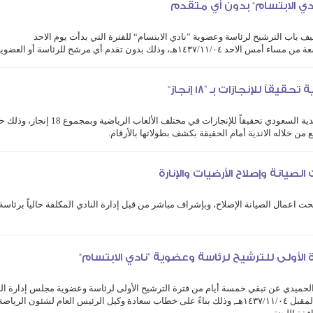
ادي الابتسام“ بدون أي متقدم
ف باب الترشيح لرئاسة وعضوية ”نادي الابتسام“ للفترة التي بدأت يوم الاحد
ر اللجنة العامة ...
ً للإنجازات بـ ”18 إنجاز“
حل نادي الابتسام في المركز الخامس من بين اندية السعودي تحقيقاً للإنجازات في مختلف الألعاب الر
من خلاله الاندية أمام الحقيقة بكشف بطولاتها بالأرقام.
 في ...
صيانة وإصلاح الأرضيات والإنارة
ت اعمال الصيانة الإصلاح، وبإشراف مباشر من قبل إدارة النادي المكلفة حالياً برئاسة
لعشب بملعب القدم في الأماكن التي تتطلب ذلك، في حين سيتم العمل على طبقة الارضية
الأولى للترشيح لرئاسة وعضوية ”نادي الابتسام“
 الحميدي عن تبقي خمسة أيام من فترة الترشيح الأولى لرئاسة وعضوية مجلس إدارة الن
التي بدأت الاحد قبل الماضي وتستمر حتى الاحد المقبل ١٤٣٧/١١/٠٤هـ, وذلك بناءً على خطاب سعادة وكيل الرئيس العام لشئون ال