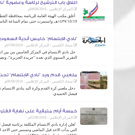
اغلاق باب الترشيح لرئاسة وعضوية ”ن
المركز الإعلامي - 08/08/2016م
أغلق مكتب الهيئة العامة للرياضة بمحافظة القطي
١٤٣٧/١0/19هـ, واستمرت حتى تمام الساعة التاسعة من مساء أمس الاحد ١٤٣٧/١١/٠٤هـ، وذلك بدون تقدم أي مرشح للرئاسة أو العضوية.
هذا وينتظر مجلس إدارة النادي المكلفة حالياً برئاسة فيصل الحميدي قرا
”نادي الابتسام“ خامس أندية السعودية تحقيقا
سجاد الكعيبي - المركز الإعلامي - 07/08/2016م
التقرير السنوي الذي تعده ”جريدة الجزيرة“، وتضع 
وكمنت ألقاب نادي الابتسام الثمانية عشر المحققة خلال الموسم الرياضي 1436 - 1437هـ
ملعبي قدم ويد ”نادي الابتسام“ تحت ال
سجاد الكعيبي - المركز الإعلامي - 06/08/2016م
دخل ملعبي كرة القدم وكرة اليد بنادي الابتسام تح
فيصل الحميدي.
حيثُ تم إصلاح الإنارة التي تخدم الملعبين، إضافة للبدء في تغير ا
لملعب ...
خمسة أيام متبقية على نهاية الفترة 
المركز الإعلامي - 02/08/2016م
تُعلن إدارة نادي الابتسام المكلفة برئاسة فيصل