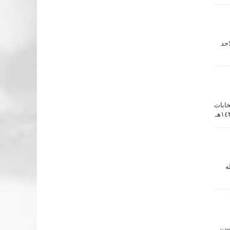
احد
 العامة لانتخابات
الأندية الرياضية على فتح باب الترشيح لرئاسة وعضوية مجلس إدارة نادي الإبتسام لمدة (١٥) خمسة عشر يوماً خلال الفترة من ١٤٣٧/١٠/١٩هـ
ه
ين،