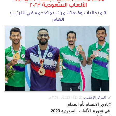
الألعاب السعودية 2023
دورات كروية
9 ميداليات وضعتنا مراتب متقدمة في الترتيب
دورة الصواري
العام
دورة المرحوم خالد آل رضوان
بطولة أم الحمام المفتوحة للتنس
دورة أشبال التحدي
دورات كشافة الولاية
دورة كرة القدم الرمضانية الاولى لدرجة البراعم
المركز الإعلامي
20 / 12 / 2023م - 7:51 م
‫#نادي_الابتسام بأم الحمام
‬ في ‫#دورة_الألعاب_السعودية‬ 2023