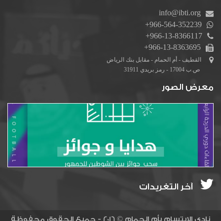
info@ibti.org
+966-564-352239
+966-13-8366117
+966-13-8363695
القطيف - أم الحمام - مقابل بنك الرياض
ص.ب 17004 - رمز بريدي 31911
معرض الصور
آخر التغريدات
نادي الابتسام بأم الحمام © 2016 - جميع الحقوق محفوظة