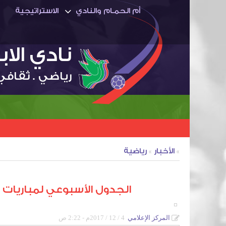
أم الحمـام والنادي
الاستراتيجية
نادي الا
رياضي . ثقافي
»
الأخبار
»
رياضية
الجدول الأسبوعي لمباريات نادي ال
المركز الإعلامي
4 / 12 / 2017م - 2:22 ص