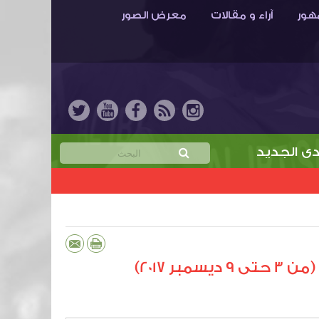
هور
آراء و مقالات
معرض الصور
ديد
خمن نتيجة مباراة الابتسام والهدّاية واربح جائ
 2017)