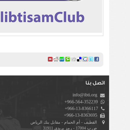
اتصل بنا
info@ibti.org
+966-564-352239
+966-13-8366117
+966-13-8363695
القطيف - أم الحمام - مقابل بنك الرياض
ص.ب 17004 - رمز بريدي 31911