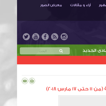
هور
آراء و مقالات
معرض الصور
لجديد
خمن نتيجة مباراة الابتسام والهدّاية واربح ج
 2018)