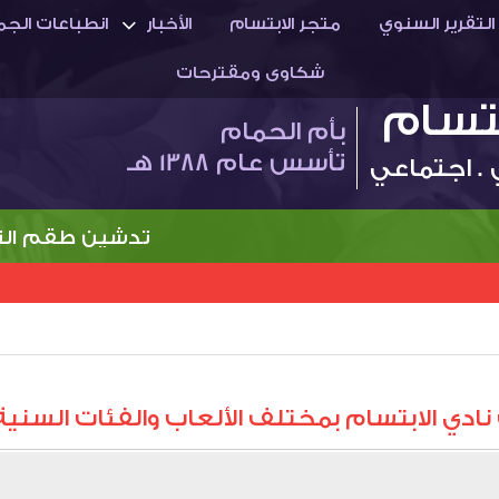
التقرير السنوي
متجر الابتسام
الأخبار
انطباعات الجم
شكاوى ومقترحات
بتسام
بأم الحمام
تأسس عام 1388 هـ
 . اجتماعي
تدشين طقم النادي ا
ابتسام بمختلف الألعاب والفئات السنية (من 11 حتى 17 مارس