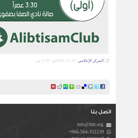
المركز الإعلامي
12 / 3 / 2018م - 3:19 ص
اتصل بنا
info@ibti.org
+966-564-352239