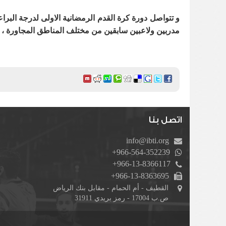
و تتواصل دورة كرة القدم الرمضانية الاولى لدرجة البر
مدربين ولاعبين سابقين من مختلف المناطق المجاورة ، وت
اتصل بنا
info@ibti.org
+966-564-352239
+966-13-8366117
+966-13-8363695
القطيف - أم الحمام - مقابل بنك الرياض
ص.ب 17004 - رمز بريدي 31911