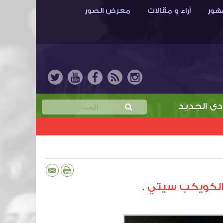
هور
آراء و مقالات
معرض الصور
يد
خمن نتيجة مباراة الابتسام والهدّاية واربح جائز
الكويكب سيتي .