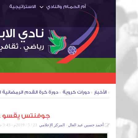
أم الحمـام والنادي
الاستراتيجية
نادي الا
رياضي . ثقافي
»
الأخبار
»
دورات كروية
»
دورة كرة القدم الرمضانية ا
جوفنتس يقسو على
أحمد حسين عبد العال
المركز الإعلامي
23 / 5 / 2019م - 3:43 ص