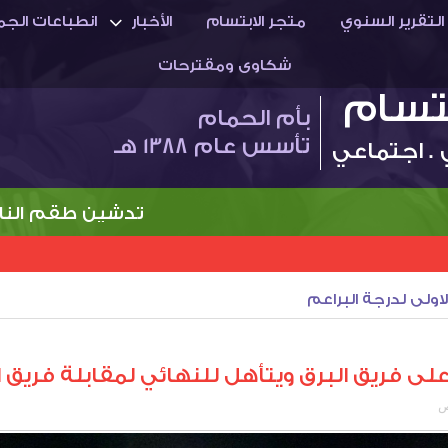
التقرير السنوي
متجر الابتسام
الأخبار
انطباعات الجم
شكاوى ومقترحات
بتسام
بأم الحمام
تأسس عام 1388 هـ
 . اجتماعي
تدشين طقم النادي الجد
لاولى لدرجة البراعم
 فريق البرق ويتأهل للنهائي لمقابلة فريق 